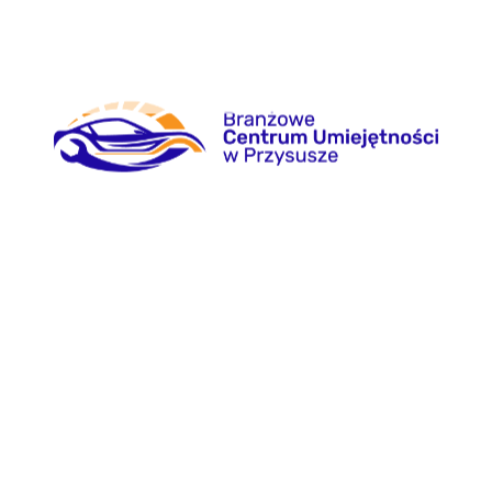
 cofnięciu zgody tylko w zakresie na potrzeby dochodzenia ewentualn
cji danych.
ika oraz innych jego danych podmiotom upoważnionym na podstawie
ięcia zgody bądź wniesienia prawnie dopuszczalnego sprzeciwu na 
podmiotom aniżeli upoważnionym na podstawie właściwych przepisów
 czemu minimalizujemy skutki ewentualnego naruszenia bezpieczeńst
naszej firmie lub osoby oraz podmioty z którymi ściśle współpracuj
cznie w celu niezbędnym do bieżącej obsługi Klientów drogą elektronic
niewielkie pliki tekstowe wysyłane przez serwer www i przechowywan
znaje rodzaj urządzenia, z którego łączy się użytkownik. Parametry po
s:
a, np. wykorzystywane do wykrywania nadużyć w zakresie uwierzytelni
tanie” wybranych przez użytkownika ustawień i personalizację interfejs
du strony internetowej itp.
zywrócenia opcji gromadzenia cookies poprzez zmianę ustawień w przeg