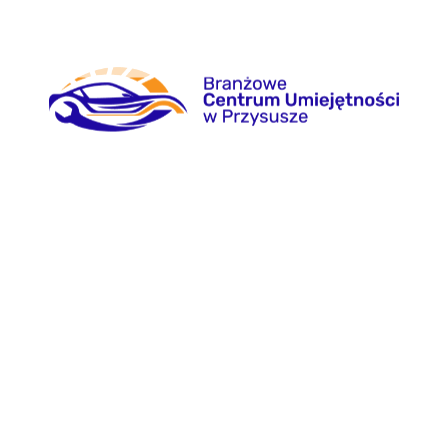
BCU Przysucha
Wyposażenie
Nowoczesna przestrzeń
Sale wykładowe
edukacyjna,
Hala diagnostyczna
w której teoria łączy się z
praktyką.
Rekrutacja
Informacje
Osoby w wieku 14-24
Aktualności
Osoby w wieku 25+
Kursy
Nauczyciele zawodu
Dokumenty
Raporty
Deklaracja dostępności